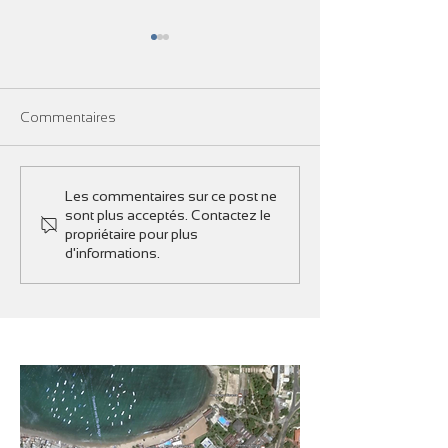
Commentaires
Nettoyage de la baie de
Plus de 8 tonnes
Les commentaires sur ce post ne
sont plus acceptés. Contactez le
N'GOr - International
déchets marins et
propriétaire pour plus
coastal cleanup
retirés à N'Gor
d'informations.