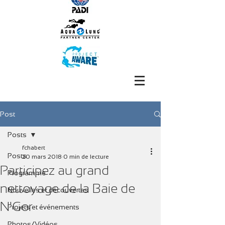
Post
Posts
fchabert
Posts
20 mars 2018
0 min de lecture
Participez au grand
Programme
nettoyage de la Baie de
Nouvelles et découvertes
N'Gor
Projets et événements
Photos/Vidéos