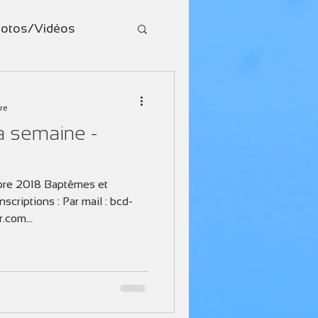
otos/Vidéos
ure
a semaine -
bre 2018 Baptêmes et
scriptions : Par mail : bcd-
.com...