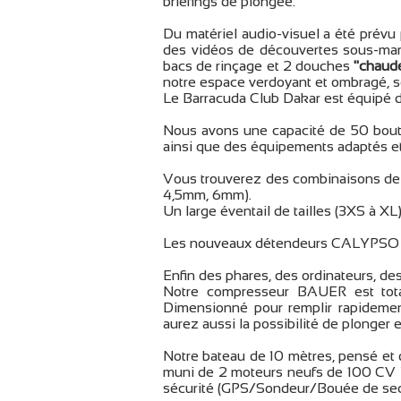
briefings de plongée.
Du matériel audio-visuel a été prévu 
des vidéos de découvertes sous-mari
bacs de rinçage et 2 douches
"chaud
notre espace verdoyant et ombragé, s
Le Barracuda Club Dakar est équipé d
Nous avons une capacité de 50 boutei
ainsi que des équipements adaptés e
Vous trouverez des combinaisons de to
4,5mm, 6mm).
Un large éventail de tailles (3XS à XL)
Les nouveaux détendeurs CALYPSO v
Enfin des phares, des ordinateurs, des
Notre compresseur BAUER est total
Dimensionné pour remplir rapidemen
aurez aussi la possibilité de plong
Notre bateau de 10 mètres, pensé et d
muni de 2 moteurs neufs de 100 CV 
sécurité (GPS/Sondeur/Bouée de sec