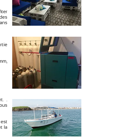
iter
 des
dans
rtie
3mm,
. .
Vous
 est
t la