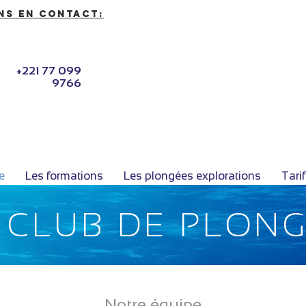
ns en contact:
+221 77 099
9766
e
Les formations
Les plongées explorations
Tari
 CLUB DE PLON
Notre équipe