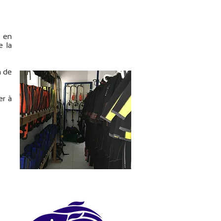
s en
e la
n de
er à