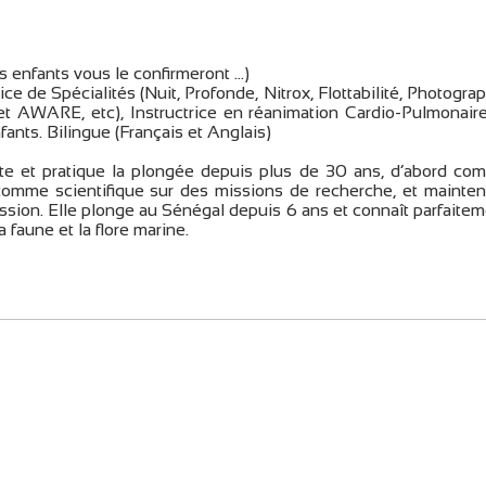
s enfants vous le confirmeront …)
ce de Spécialités (Nuit, Profonde, Nitrox, Flottabilité, Photogra
et AWARE, etc), Instructrice en réanimation Cardio-Pulmonaire
ants. Bilingue (Français et Anglais)
iste et pratique la plongée depuis plus de 30 ans, d’abord co
 comme scientifique sur des missions de recherche, et mainten
passion. Elle plonge au Sénégal depuis 6 ans et connaît parfaite
a faune et la flore marine.