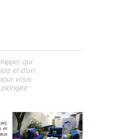
kipper qui
lais et d’un
 pour vous
a plongée.
ue).
s et
aux