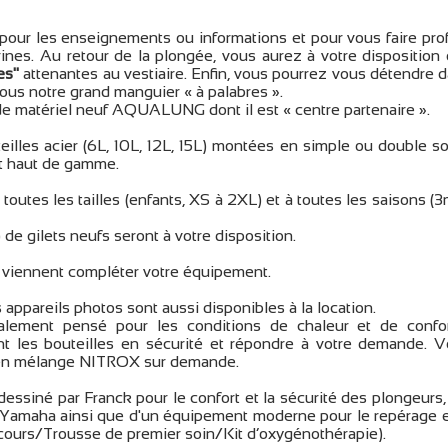
pour les enseignements ou informations et pour vous faire prof
nes. Au retour de la plongée, vous aurez à votre disposition
es"
attenantes au vestiaire. Enfin, vous pourrez vous détendre 
ous notre grand manguier « à palabres ».
e matériel neuf AQUALUNG dont il est « centre partenaire ».
lles acier (6L, 10L, 12L, 15L) montées en simple ou double so
t haut de gamme.
utes les tailles (enfants, XS à 2XL) et à toutes les saisons (
 de gilets neufs seront à votre disposition.
iennent compléter votre équipement.
 appareils photos sont aussi disponibles à la location.
ement pensé pour les conditions de chaleur et de confort
t les bouteilles en sécurité et répondre à votre demande. 
er en mélange NITROX sur demande.
essiné par Franck pour le confort et la sécurité des plongeurs,
Yamaha ainsi que d'un équipement moderne pour le repérage e
ours/Trousse de premier soin/Kit d’oxygénothérapie).