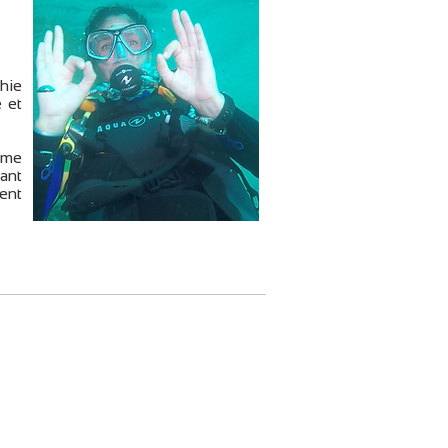
phie
 et
mme
ant
ment