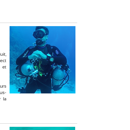
uit,
ject
 et
eurs
us-
 la